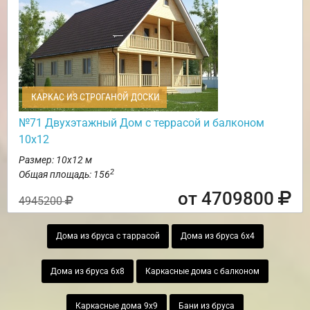
КАРКАС ИЗ СТРОГАНОЙ ДОСКИ
№71 Двухэтажный Дом с террасой и балконом
10х12
Размер: 10х12 м
2
Общая площадь: 156
от 4709800
4945200
Дома из бруса с таррасой
Дома из бруса 6х4
Дома из бруса 6х8
Каркасные дома с балконом
Каркасные дома 9х9
Бани из бруса