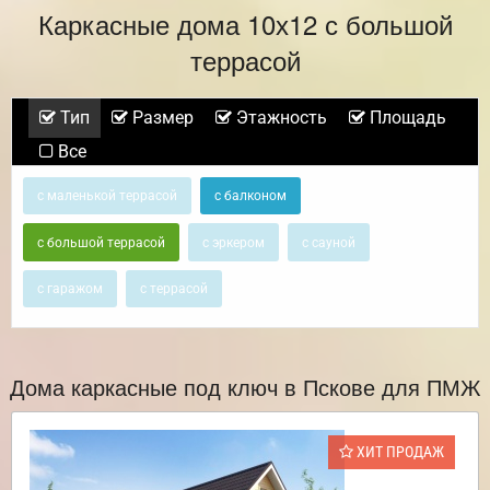
Каркасные дома 10х12 с большой
террасой
Тип
Размер
Этажность
Площадь
Все
с маленькой террасой
с балконом
с большой террасой
с эркером
с сауной
с гаражом
с террасой
Дома каркасные под ключ в Пскове для ПМЖ
ХИТ ПРОДАЖ