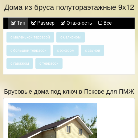
Дома из бруса полутораэтажные 9х12
Тип
Размер
Этажность
Все
с маленькой террасой
с балконом
с большой террасой
с эркером
с сауной
с гаражом
с террасой
Брусовые дома под ключ в Пскове для ПМЖ